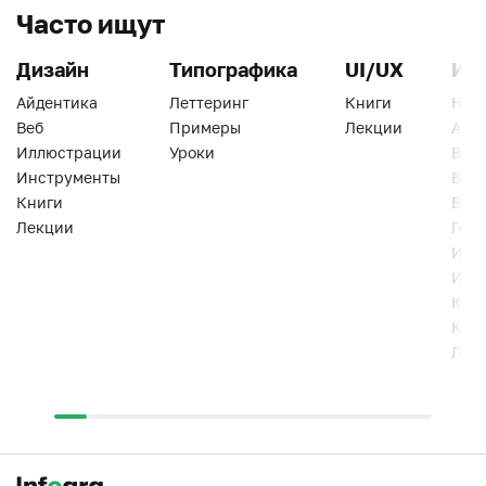
Часто ищут
Дизайн
Типографика
UI/UX
Ин
Айдентика
Леттеринг
Книги
Han
Веб
Примеры
Лекции
Ати
Иллюстрации
Уроки
Веб
Инструменты
Вид
Книги
Виз
Лекции
Геро
Инс
Инт
Кни
Кур
Лек