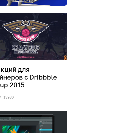
екций для
йнеров с Dribbble
up 2015
13980