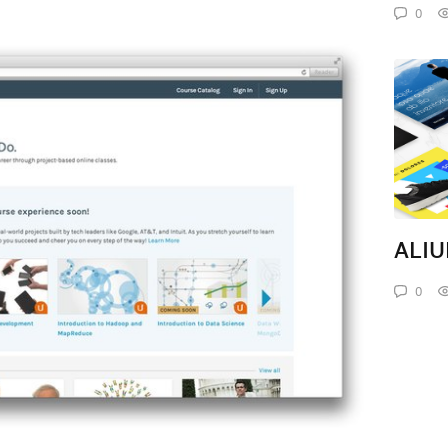
0
ALIU
0