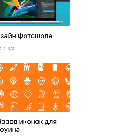
зайн Фотошопа
12370
боров иконок для
оуина