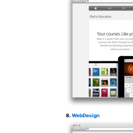
8.
WebDesign