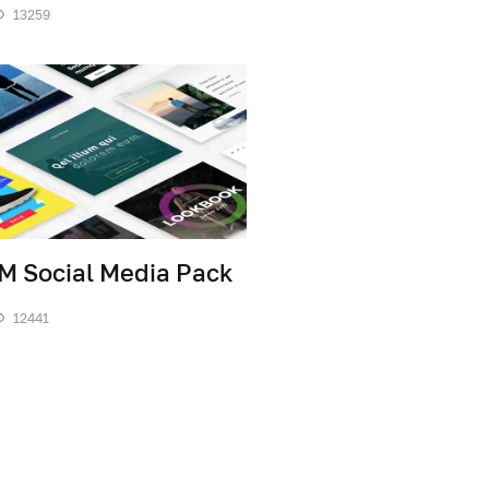
13259
M Social Media Pack
12441