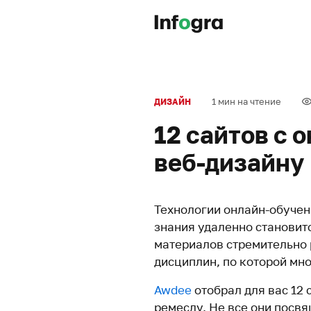
1 мин на чтение
ДИЗАЙН
12 сайтов с 
веб-дизайну
Технологии онлайн-обучен
знания удаленно становитс
материалов стремительно р
дисциплин, по которой мно
Awdee
отобрал для вас 12 
ремеслу. Не все они посв