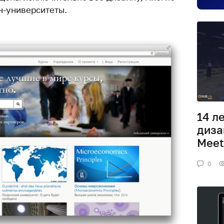
н-университеты.
14 л
диза
Meet
0