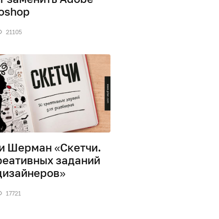
oshop
21105
и Шерман «Скетчи.
реативных заданий
дизайнеров»
17721