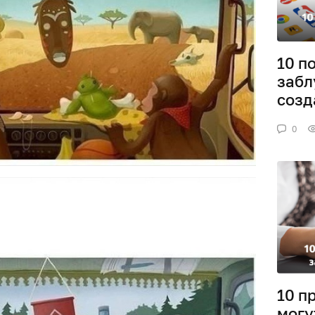
10 п
забл
созд
0
10 п
могу