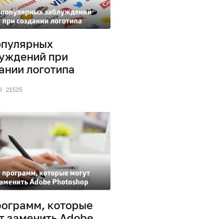
опулярных
уждений при
ании логотипа
21525
рограмм, которые
т заменить Adobe