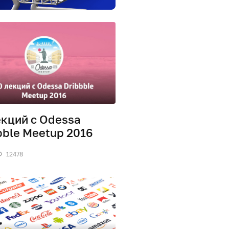
екций с Odessa
bble Meetup 2016
12478