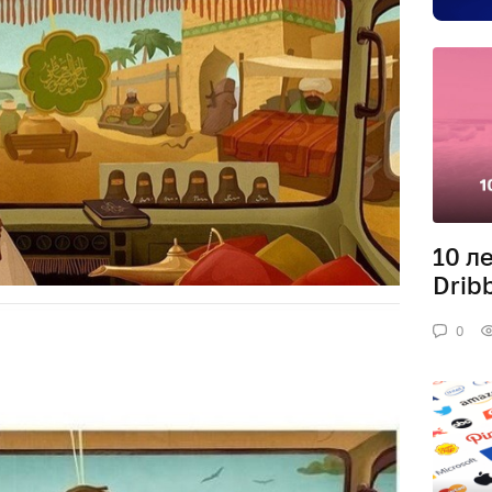
10 л
Drib
0