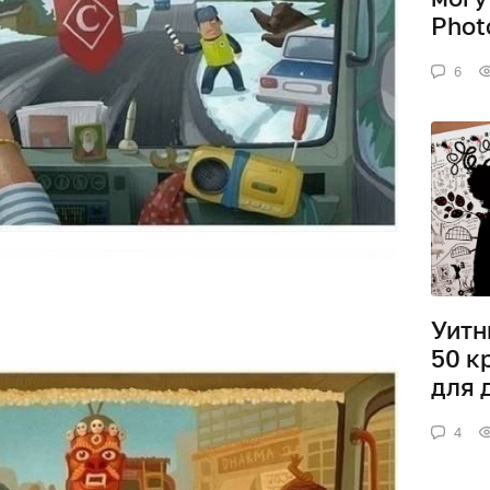
Phot
6
Уитн
50 к
для 
4