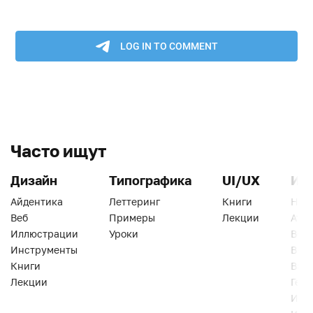
Часто ищут
Дизайн
Типографика
UI/UX
Ин
Айдентика
Леттеринг
Книги
Han
Веб
Примеры
Лекции
Ати
Иллюстрации
Уроки
Веб
Инструменты
Вид
Книги
Виз
Лекции
Геро
Инс