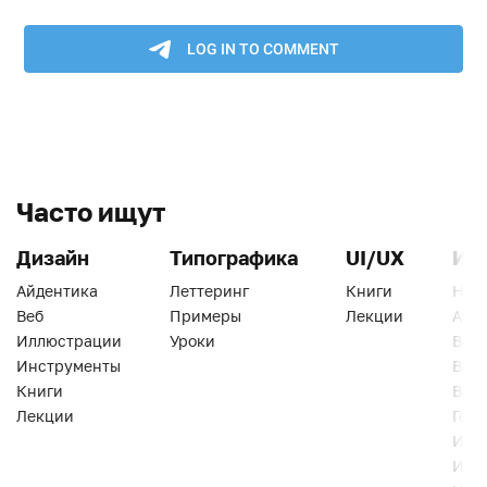
Часто ищут
Дизайн
Типографика
UI/UX
Ин
Айдентика
Леттеринг
Книги
Han
Веб
Примеры
Лекции
Ати
Иллюстрации
Уроки
Веб
Инструменты
Вид
Книги
Виз
Лекции
Геро
Инс
Инт