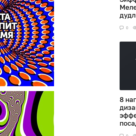
Меле
дудл
0
8 на
диза
эфф
поса
0