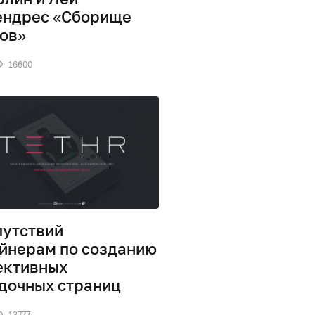
ндрес «Сборище
ов»
16600
путствий
йнерам по созданию
ективных
дочных страниц
13777