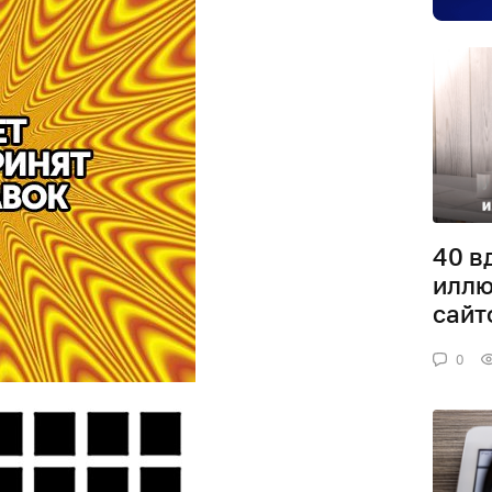
40 в
иллю
сайт
0