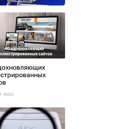
дохновляющих
стрированных
ов
36233