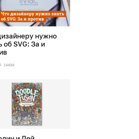
дизайнеру нужно
ь об SVG: За и
ив
14494
лин и Лей