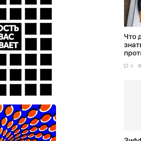
Что 
знат
прот
0
Зифф