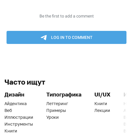
Часто ищут
Дизайн
Типографика
UI/UX
Ин
Айдентика
Леттеринг
Книги
Han
Веб
Примеры
Лекции
Ати
Иллюстрации
Уроки
Веб
Инструменты
Вид
Книги
Виз