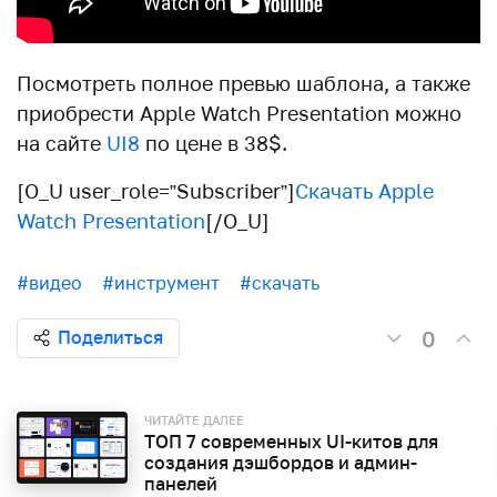
Посмотреть полное превью шаблона, а также
приобрести Apple Watch Presentation можно
на сайте
UI8
по цене в 38$.
[O_U user_role=”Subscriber”]
Скачать Apple
Watch Presentation
[/O_U]
#видео
#инструмент
#скачать
0
Поделиться
ЧИТАЙТЕ ДАЛЕЕ
ТОП 7 современных UI-китов для
создания дэшбордов и админ-
панелей