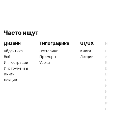
Часто ищут
Дизайн
Типографика
UI/UX
Ин
Айдентика
Леттеринг
Книги
Han
Веб
Примеры
Лекции
Ати
Иллюстрации
Уроки
Веб
Инструменты
Вид
Книги
Виз
Лекции
Геро
Инс
Инт
Кни
Кур
Лек