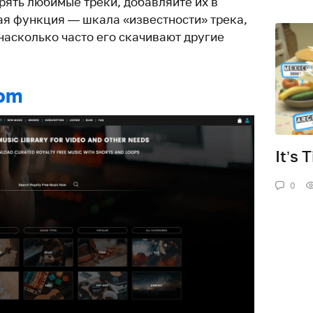
рять любимые треки, добавляйте их в
ая функция — шкала «известности» трека,
насколько часто его скачивают другие
com
It’s 
0