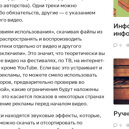
ю авторства). Одни треки можно
бо обязательств, другие — с указанием
го видео.
Инфо
ловиям использования», скачивая файлы из
инф
«распространять и воспроизводить
теки отдельно от видео и другого
0
включили». Это значит, что теоретически вы
 видео на фестивалях, по ТВ, на интернет-
 кроме YouTube. Если вас это устраивает и
 рекламы, то можете смело использовать
оров, предварительно проверив во
ой», какие ограничения будут наложены
 это касается показов в некоторых странах
дение рекламы перед началом видео.
Ручн
ки находятся звуковые эффекты, которые,
можно скачать и отсортировать по
0