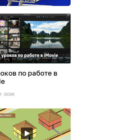
роков по работе в
ie
33196