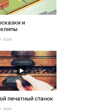
сказки и
оклипы
12229
ой печатный станок
14290