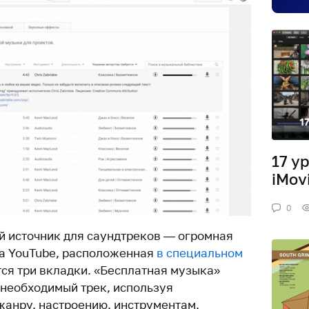
17 у
iMov
0
й источник для саундтреков — огромная
га YouTube, расположенная
в специальном
тся три вкладки. «Бесплатная музыка»
 необходимый трек, используя
жанру, настроению, инструментам,