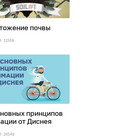
тожение почвы
11558
сновных принципов
ации от Диснея
26149