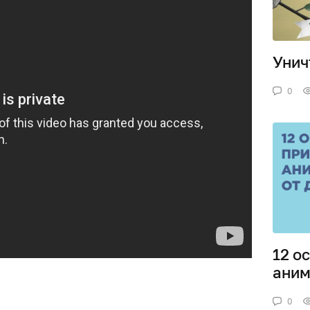
Унич
0
12 о
аним
0