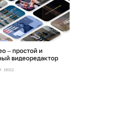
eo – простой и
Как записать видео
ный видеоредактор
экрана компьютера
бесплатных прогр
18312
1
37002