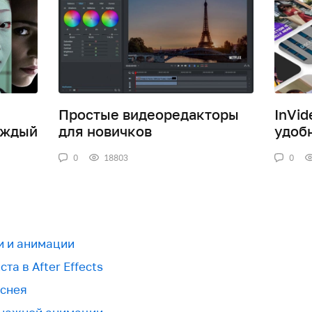
Простые видеоредакторы
InVid
аждый
для новичков
удоб
0
18803
0
и и анимации
та в After Effects
иснея