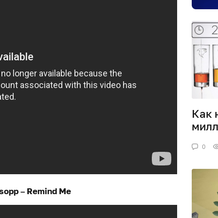
Как 
милл
0
sopp – Remind Me