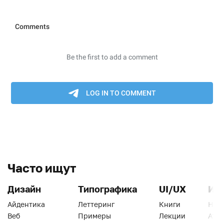
Часто ищут
Дизайн
Типографика
UI/UX
Ин
Айдентика
Леттеринг
Книги
Han
Веб
Примеры
Лекции
Ати