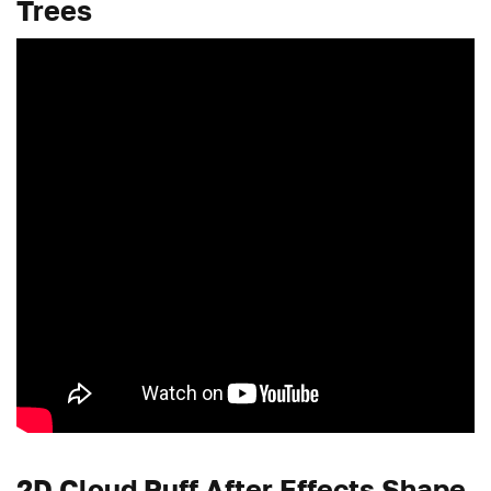
Trees
2D Cloud Puff After Effects Shape