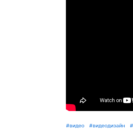
#видео
#видеодизайн
#