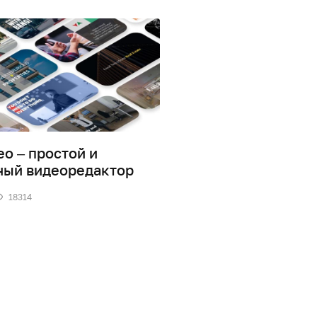
eo – простой и
Как записать видео
ный видеоредактор
экрана компьютера
бесплатных прогр
18314
1
37011