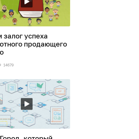
м залог успеха
отного продающего
о
14679
 Город, который