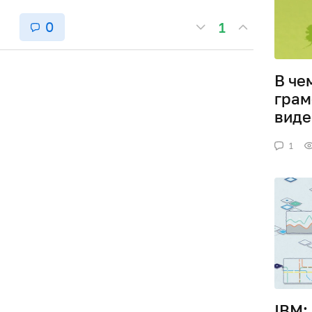
0
1
В че
грам
виде
1
IBM: