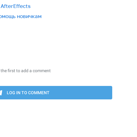
AfterEffects
 помощь новичкам