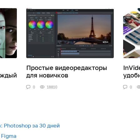
Простые видеоредакторы
InVid
аждый
для новичков
удоб
0
18810
0
: Photoshop за 30 дней
 Figma