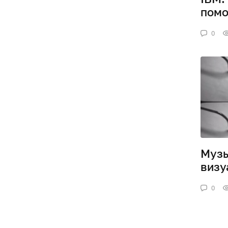
помо
0
Муз
визу
0