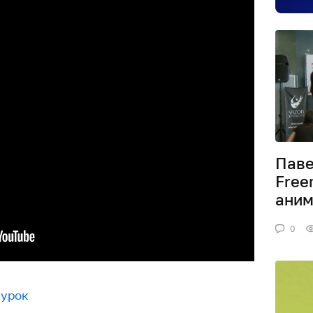
Паве
Free
аним
0
урок