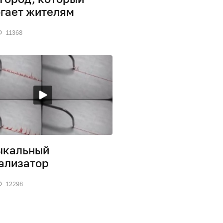
гает жителям
11368
ыкальный
ализатор
12298