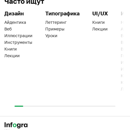
Часто ищут
Дизайн
Типографика
UI/UX
Ин
Айдентика
Леттеринг
Книги
Han
Веб
Примеры
Лекции
Ати
Иллюстрации
Уроки
Веб
Инструменты
Вид
Книги
Виз
Лекции
Геро
Инс
Инт
Кни
Кур
Лек