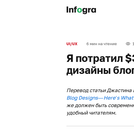
6 мин на чтение
UI/UX
Я потратил $
дизайны блог
Перевод статьи Джастина 
Blog Designs — Here’s What
же должен быть современн
удобный читателям.