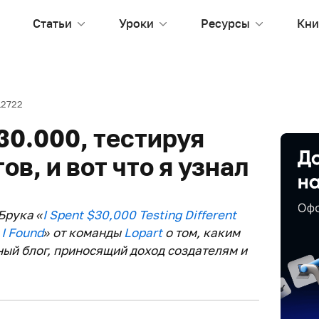
Статьи
Уроки
Ресурсы
Кни
12722
30.000, тестируя
ов, и вот что я узнал
Брука «
I Spent $30,000 Testing Different
 I Found
» от команды
Lopart
о том, каким
ый блог, приносящий доход создателям и