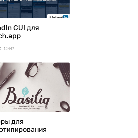
edIn GUI для
ch.app
12447
ры для
отипирования