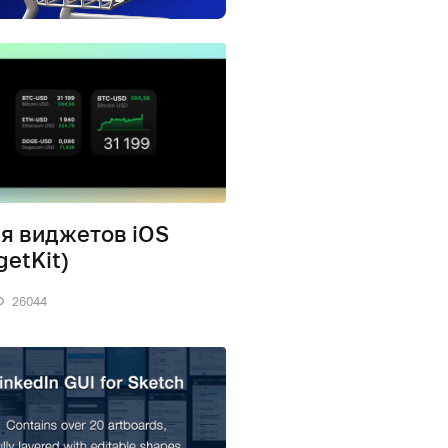
ля виджетов iOS
getKit)
26044