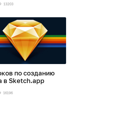
13203
оков по созданию
а в Sketch.app
16196