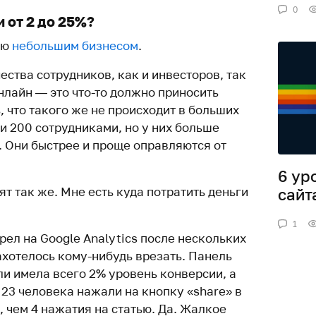
0
 от 2 до 25%?
ею
небольшим бизнесом
.
ества сотрудников, как и инвесторов, так
онлайн — это что-то должно приносить
, что такого же не происходит в больших
и 200 сотрудниками, но у них больше
. Они быстрее и проще оправляются от
6 ур
ят так же. Мне есть куда потратить деньги
сайт
1
рел на Google Analytics после нескольких
ахотелось кому-нибудь врезать. Панель
ли имела всего 2% уровень конверсии, а
 23 человека нажали на кнопку «share» в
, чем 4 нажатия на статью. Да. Жалкое