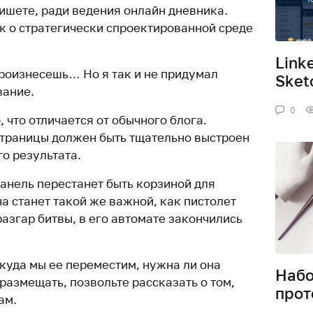
 пишете, ради ведения онлайн дневника.
ак о стратегически спроектированной среде
Link
произнесешь… Но я так и не придумал
Sket
вание.
0
, что отличается от обычного блога.
траницы должен быть тщательно выстроен
о результата.
анель перестанет быть корзиной для
на станет такой же важной, как пистолет
разгар битвы, в его автомате закончились
куда мы ее переместим, нужна ли она
Набо
 размещать, позвольте рассказать о том,
прот
ам.