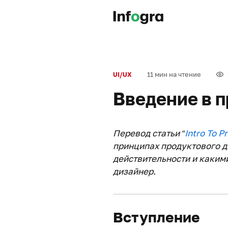
11 мин на чтение
UI/UX
Введение в 
Перевод статьи “
Intro To P
принципах продуктового д
действительности и каким
дизайнер.
Вступление