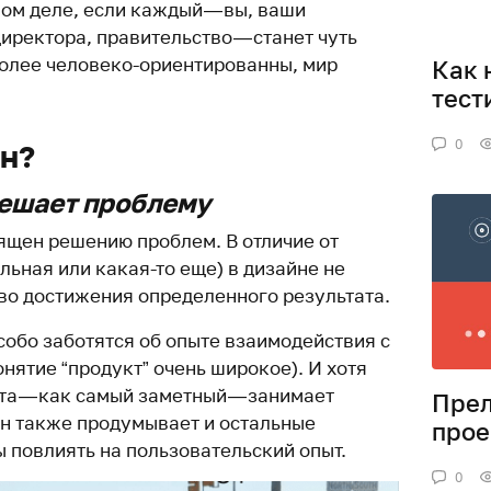
ом деле, если каждый — вы, ваши
иректора, правительство — станет чуть
более человеко-ориентированны, мир
Как 
тест
0
йн?
ешает проблему
вящен решению проблем. В отличие от
альная или какая-то еще) в дизайне не
тво достижения определенного результата.
обо заботятся об опыте взаимодействия с
онятие “продукт” очень широкое). И хотя
та — как самый заметный — занимает
Прел
он также продумывает и остальные
прое
 повлиять на пользовательский опыт.
0