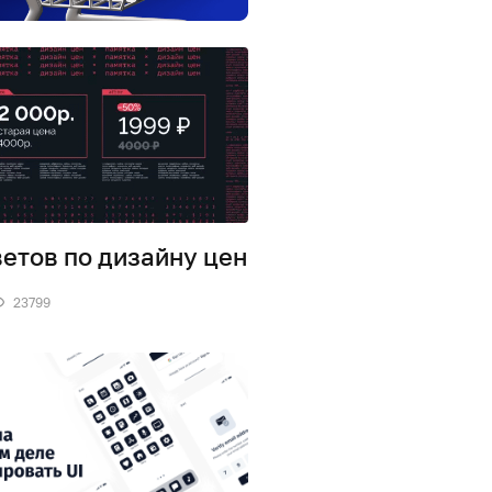
ветов по дизайну цен
23799