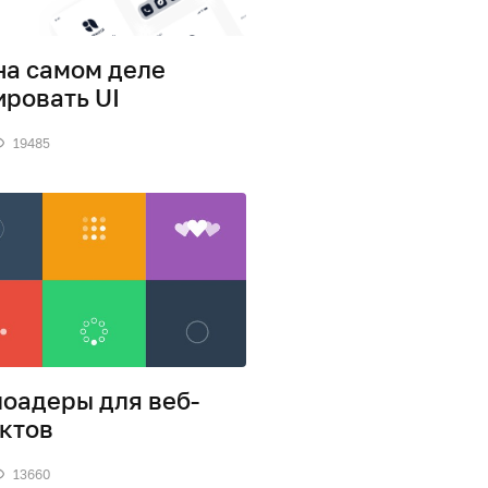
на самом деле
ировать UI
19485
оадеры для веб-
ктов
13660