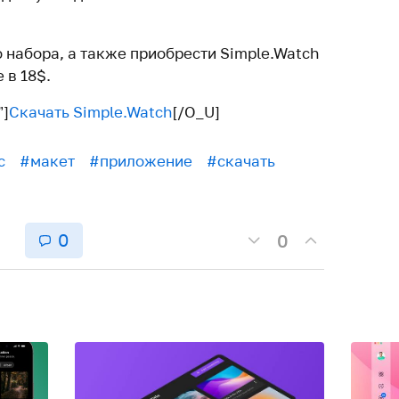
 набора, а также приобрести Simple.Watch
 в 18$.
”]
Скачать Simple.Watch
[/O_U]
с
#макет
#приложение
#скачать
0
0