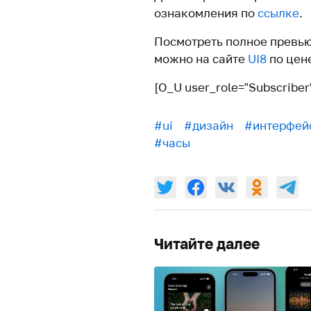
ознакомления по
ссылке
.
Посмотреть полное превью
можно на сайте
UI8
по цене
[O_U user_role=”Subscriber
#ui
#дизайн
#интерфей
#часы
Читайте далее