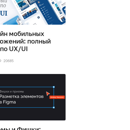
йн мобильных
ожений: полный
 по UX/UI
20685
мы и Фишки: