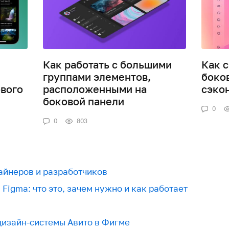
Как работать с большими
Как 
группами элементов,
боко
вого
расположенными на
сэко
боковой панели
0
0
803
зайнеров и разработчиков
Figma: что это, зачем нужно и как работает
дизайн-системы Авито в Фигме