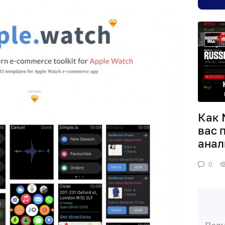
Как 
вас 
анал
0