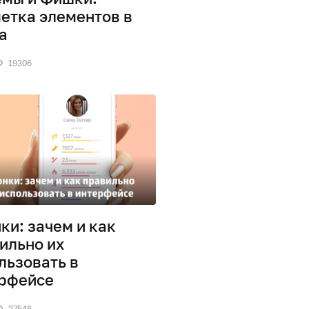
етка элементов в
a
19306
ки: зачем и как
ильно их
льзовать в
рфейсе
27546