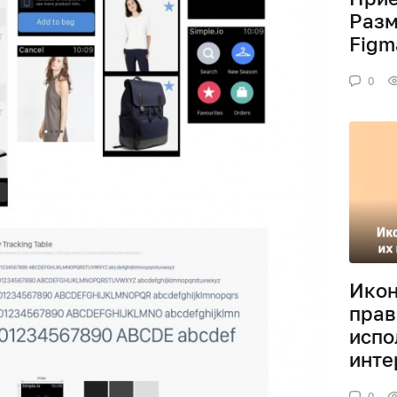
Разм
Figm
0
Икон
прав
испо
инте
0