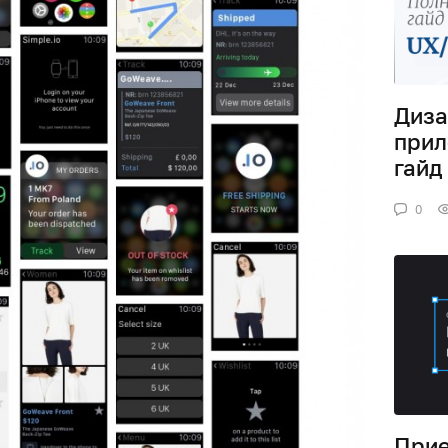
Диза
прил
гайд
0
Прие