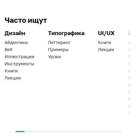
Часто ищут
Дизайн
Типографика
UI/UX
Ин
Айдентика
Леттеринг
Книги
Han
Веб
Примеры
Лекции
Ати
Иллюстрации
Уроки
Веб
Инструменты
Вид
Книги
Виз
Лекции
Геро
Инс
Инт
Кни
Кур
Лек