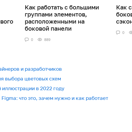
Как работать с большими
Как 
группами элементов,
боко
вого
расположенными на
сэко
боковой панели
0
0
889
зайнеров и разработчиков
для выбора цветовых схем
й иллюстрации в 2022 году
Figma: что это, зачем нужно и как работает