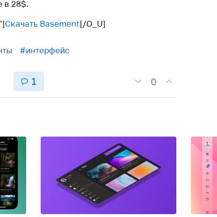
 в 28$.
”]
Скачать Basement
[/O_U]
нты
#интерфейс
1
0