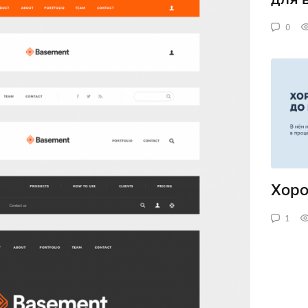
0
Хоро
1