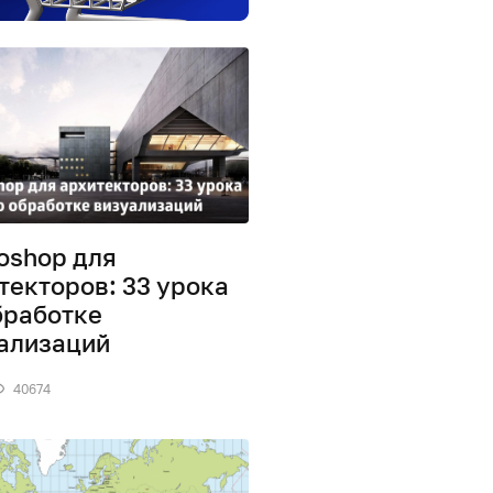
oshop для
текторов: 33 урока
бработке
ализаций
40674