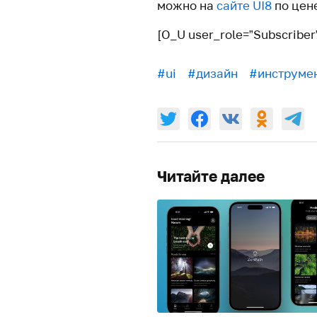
можно на
сайте UI8
по цене
[O_U user_role=”Subscriber
#ui
#дизайн
#инструме
Читайте далее