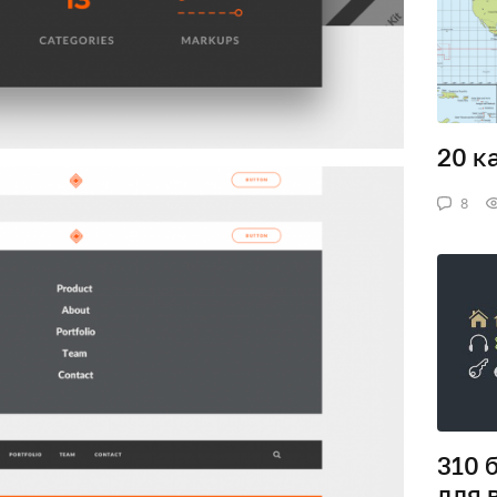
20 ка
8
310 
для 