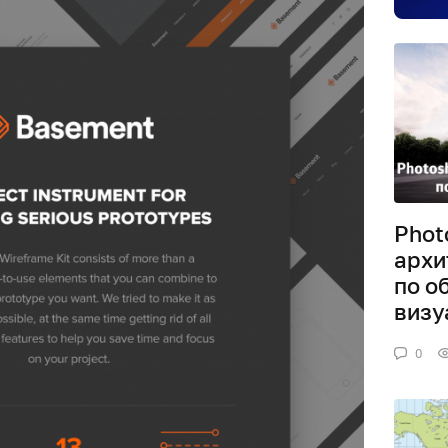
Phot
архи
по о
визу
0