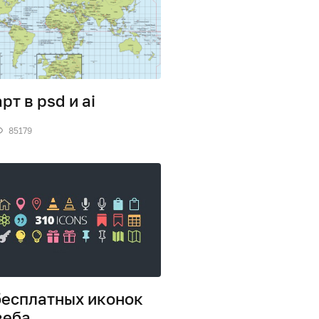
рт в psd и ai
85179
бесплатных иконок
веба