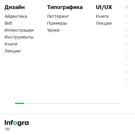
Дизайн
Типографика
UI/UX
Ин
Айдентика
Леттеринг
Книги
Han
Веб
Примеры
Лекции
Ати
Иллюстрации
Уроки
Веб
Инструменты
Вид
Книги
Виз
Лекции
Геро
Инс
Инт
Кни
Кур
Лек