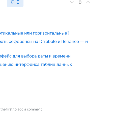
0
0
ртикальные или горизонтальные?
реть референсы на Dribbble и Behance — и
фейс для выбора даты и времени
чшению интерфейса таблиц данных