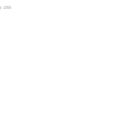
поиск
1355
0
1354