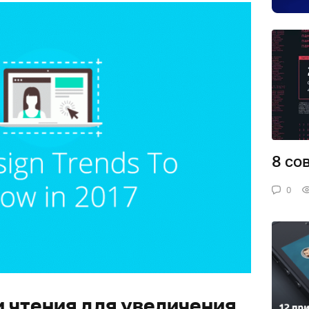
8 со
0
 чтения для увеличения