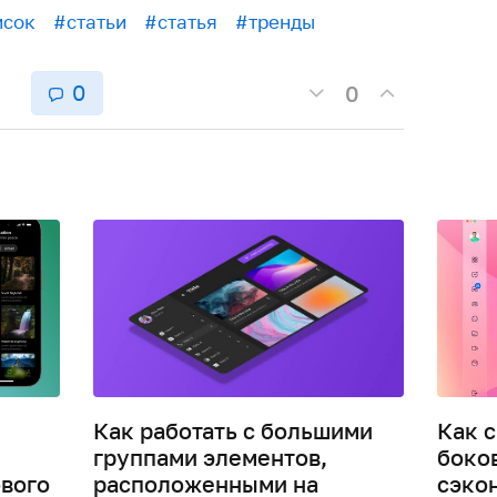
исок
#статьи
#статья
#тренды
0
0
Как работать с большими
Как 
группами элементов,
боко
вого
расположенными на
сэко