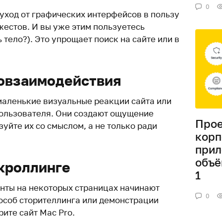
0
 уход от графических интерфейсов в пользу
жестов. И вы уже этим пользуетесь
ь тело?). Это упрощает поиск на сайте или в
овзаимодействия
аленькие визуальные реакции сайта или
ользователя. Они создают ощущение
Прое
зуйте их со смыслом, а не только ради
корп
прил
объё
кроллинге
1
енты на некоторых страницах начинают
0
пособ сторителлинга или демонстрации
ите сайт Mac Pro.