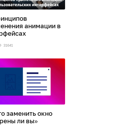
ринципов
енения анимации в
рфейсах
31641
то заменить окно
рены ли вы»