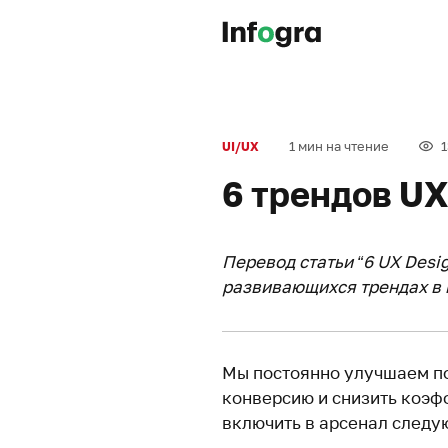
1 мин на чтение
UI/UX
6 трендов UX
Перевод статьи “6 UX Design
развивающихся трендах в
Мы постоянно улучшаем по
конверсию и снизить коэфф
включить в арсенал след