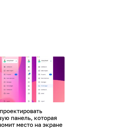
спроектировать
Как группировать
вую панель, которая
элементы на боков
номит место на экране
панели, чтобы обле