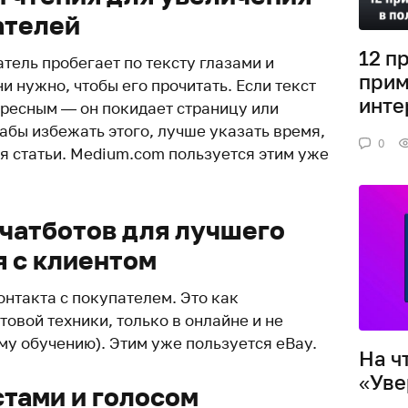
ателей
12 п
тель пробегает по тексту глазами и
прим
и нужно, чтобы его прочитать. Если текст
инте
ресным — он покидает страницу или
абы избежать этого, лучше указать время,
0
я статьи. Medium.com пользуется этим уже
чатботов для лучшего
 с клиентом
нтакта с покупателем. Это как
товой техники, только в онлайне и не
му обучению). Этим уже пользуется eBay.
На ч
«Уве
тами и голосом