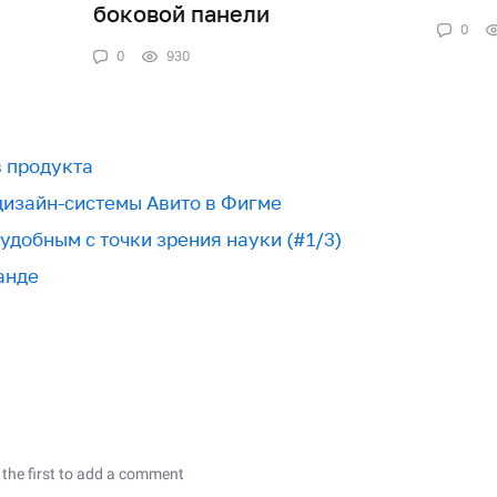
боковой панели
0
0
930
в продукта
дизайн-системы Авито в Фигме
удобным с точки зрения науки (#1/3)
анде