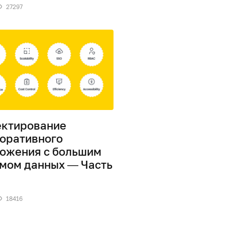
27297
ктирование
оративного
ожения с большим
мом данных — Часть
18416