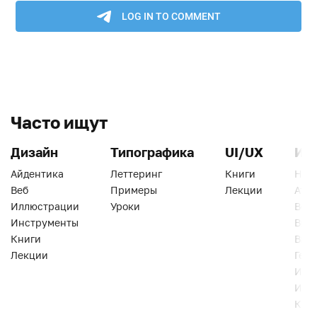
Часто ищут
Дизайн
Типографика
UI/UX
Ин
Айдентика
Леттеринг
Книги
Han
Веб
Примеры
Лекции
Ати
Иллюстрации
Уроки
Веб
Инструменты
Вид
Книги
Виз
Лекции
Геро
Инс
Инт
Кни