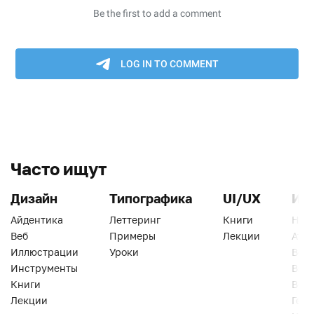
Часто ищут
Дизайн
Типографика
UI/UX
Ин
Айдентика
Леттеринг
Книги
Han
Веб
Примеры
Лекции
Ати
Иллюстрации
Уроки
Веб
Инструменты
Вид
Книги
Виз
Лекции
Геро