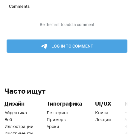
Часто ищут
Дизайн
Типографика
UI/UX
Ин
Айдентика
Леттеринг
Книги
Han
Веб
Примеры
Лекции
Ати
Иллюстрации
Уроки
Веб
Инструменты
Вид