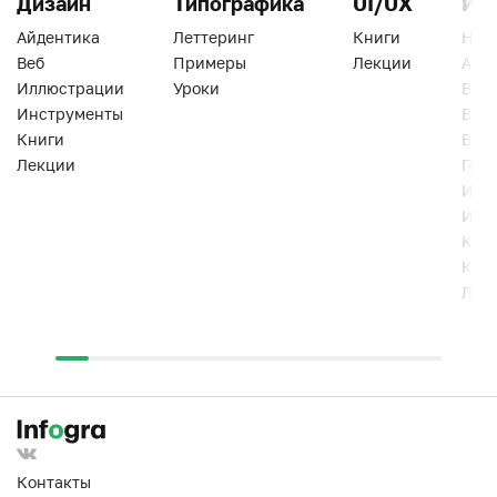
Дизайн
Типографика
UI/UX
Ин
Айдентика
Леттеринг
Книги
Han
Веб
Примеры
Лекции
Ати
Иллюстрации
Уроки
Веб
Инструменты
Вид
Книги
Виз
Лекции
Геро
Инс
Инт
Кни
Кур
Лек
Контакты