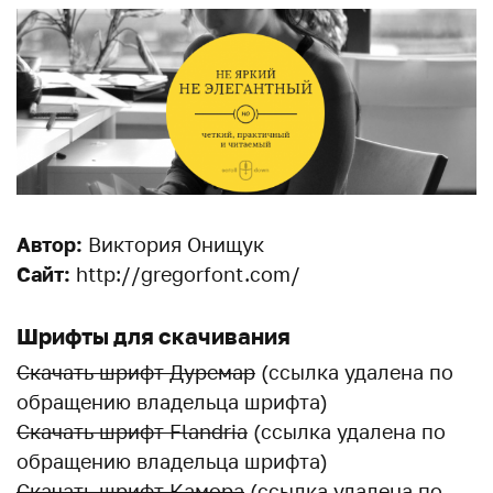
Автор:
Виктория Онищук
Сайт:
http://gregorfont.com/
Шрифты для скачивания
Скачать шрифт Дуремар
(ссылка удалена по
обращению владельца шрифта)
Скачать шрифт Flandria
(ссылка удалена по
обращению владельца шрифта)
Скачать шрифт Камора
(ссылка удалена по