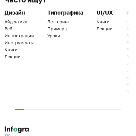
Дизайн
Типографика
UI/UX
Ин
Айдентика
Леттеринг
Книги
Han
Веб
Примеры
Лекции
Ати
Иллюстрации
Уроки
Веб
Инструменты
Вид
Книги
Виз
Лекции
Геро
Инс
Инт
Кни
Кур
Лек