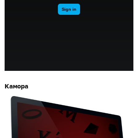
Камора