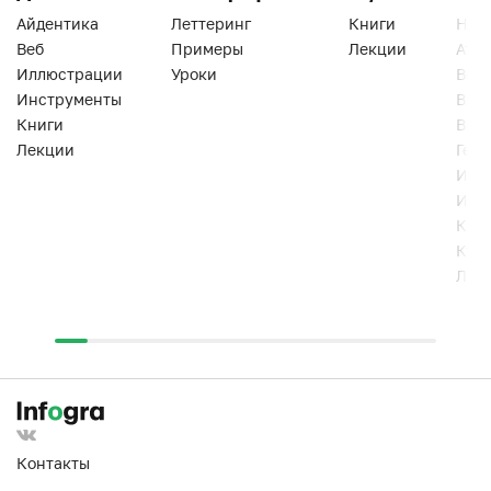
Айдентика
Леттеринг
Книги
Han
Веб
Примеры
Лекции
Ати
Иллюстрации
Уроки
Веб
Инструменты
Вид
Книги
Виз
Лекции
Геро
Инс
Инт
Кни
Кур
Лек
Контакты