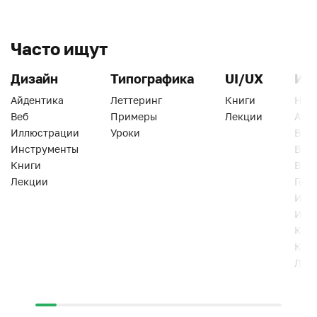
Часто ищут
Дизайн
Типографика
UI/UX
Ин
Айдентика
Леттеринг
Книги
Han
Веб
Примеры
Лекции
Ати
Иллюстрации
Уроки
Веб
Инструменты
Вид
Книги
Виз
Лекции
Геро
Инс
Инт
Кни
Кур
Лек