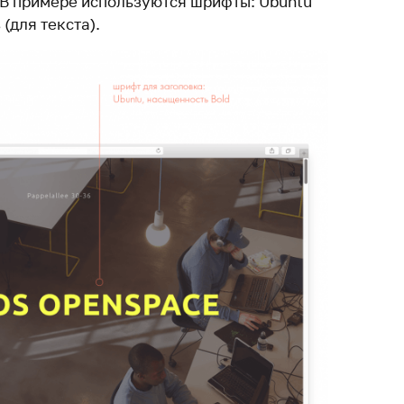
 В примере используются шрифты: Ubuntu
 (для текста).