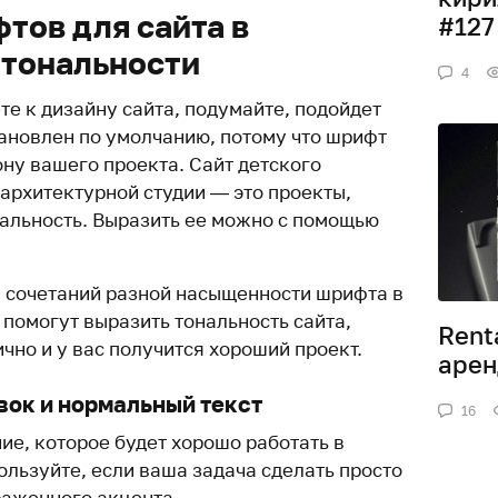
тов для сайта в
#127
 тональности
4
те к дизайну сайта, подумайте, подойдет
тановлен по умолчанию, потому что шрифт
ну вашего проекта. Сайт детского
 архитектурной студии — это проекты,
альность. Выразить ее можно с помощью
 сочетаний разной насыщенности шрифта в
и помогут выразить тональность сайта,
Rent
чно и у вас получится хороший проект.
арен
вок и нормальный текст
16
ие, которое будет хорошо работать в
ользуйте, если ваша задача сделать просто
раженного акцента.