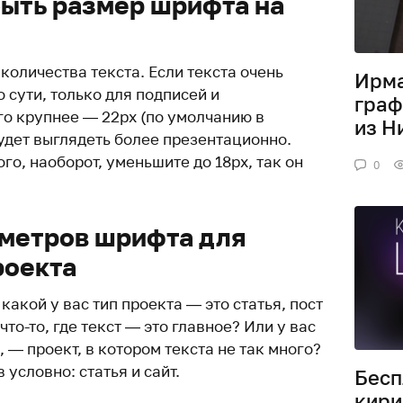
ыть размер шрифта на
количества текста. Если текста очень
Ирм
о сути, только для подписей и
граф
го крупнее — 22px (по умолчанию в
из Н
будет выглядеть более презентационно.
го, наoборот, уменьшите до 18px, так он
0
метров шрифта для
роекта
какой у вас тип проекта — это статья, пост
что-то, где текст — это главное? Или у вас
, — проект, в котором текста не так много?
 условно: статья и сайт.
Бесп
кири