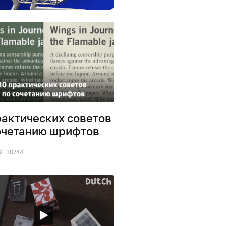
рактических советов
очетанию шрифтов
30744