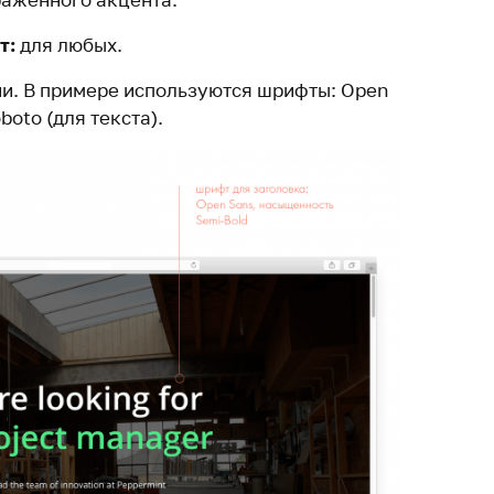
т:
для любых.
и. В примере используются шрифты: Open
boto (для текста).