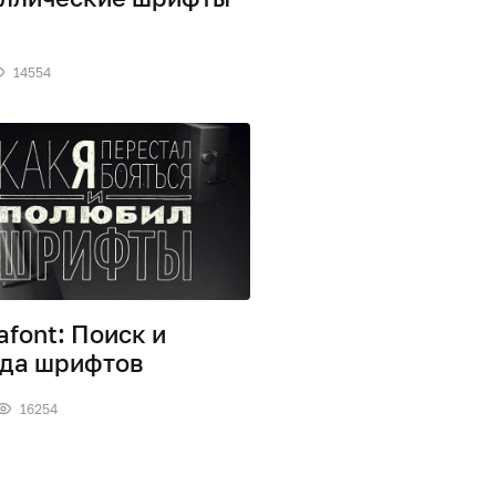
14554
afont: Поиск и
да шрифтов
16254