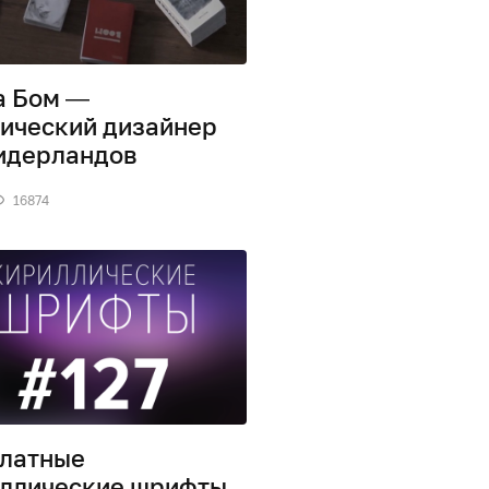
а Бом —
ический дизайнер
идерландов
16874
латные
ллические шрифты