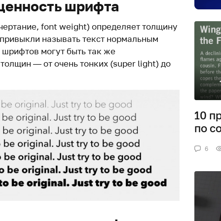
щенность шрифта
чертание, font weight) определяет толщину
 привыкли называть текст нормальным
У шрифтов могут быть так же
олщин — от очень тонких (super light) до
10 п
по с
6