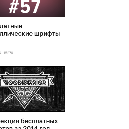
латные
ллические шрифты
15270
екция бесплатных
тов за 2014 год