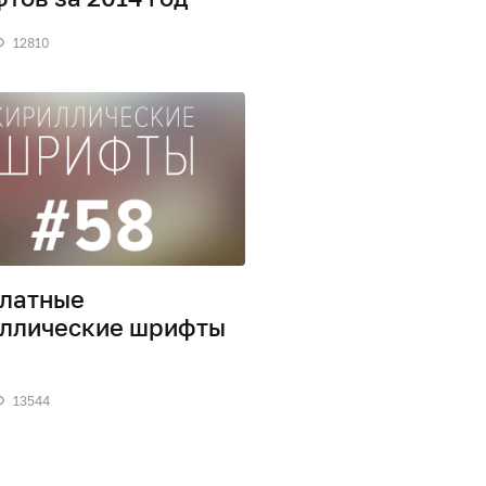
12810
латные
ллические шрифты
13544