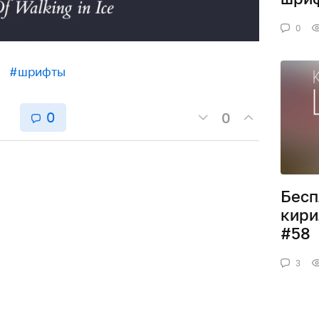
0
#шрифты
0
0
Бесп
кири
#58
3