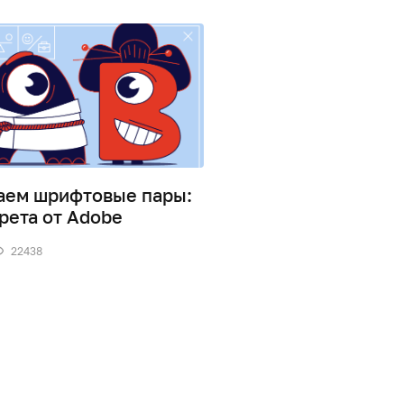
аем шрифтовые пары:
14 основных видов
рета от Adobe
2
57660
22438