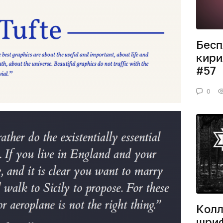
Бесп
кири
#57
0
Колл
шриф