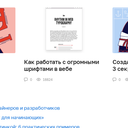
Как работать с огромными
Созд
шрифтами в вебе
3 сек
0
18824
0
зайнеров и разработчиков
г для начинающих»
тинкой: 6 практических примеров