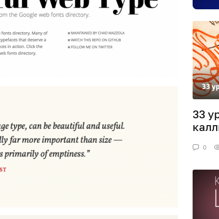
33 у
калл
0