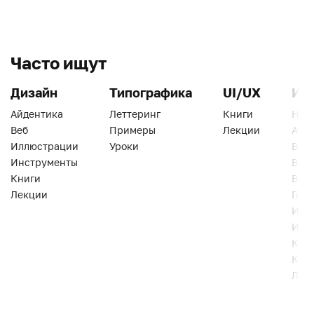
Часто ищут
Дизайн
Типографика
UI/UX
Ин
Айдентика
Леттеринг
Книги
Han
Веб
Примеры
Лекции
Ати
Иллюстрации
Уроки
Веб
Инструменты
Вид
Книги
Виз
Лекции
Геро
Инс
Инт
Кни
Кур
Лек