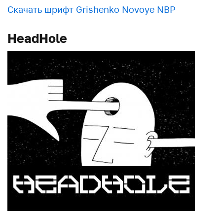
Скачать шрифт Grishenko Novoye NBP
HeadHole