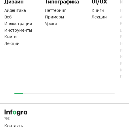
Дизайн
Типографика
UI/UX
Ин
Айдентика
Леттеринг
Книги
Han
Веб
Примеры
Лекции
Ати
Иллюстрации
Уроки
Веб
Инструменты
Вид
Книги
Виз
Лекции
Геро
Инс
Инт
Кни
Кур
Лек
Контакты