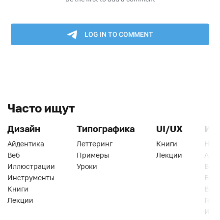
Часто ищут
Дизайн
Типографика
UI/UX
Ин
Айдентика
Леттеринг
Книги
Han
Веб
Примеры
Лекции
Ати
Иллюстрации
Уроки
Веб
Инструменты
Вид
Книги
Виз
Лекции
Геро
Инс