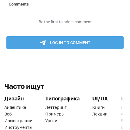
Часто ищут
Дизайн
Типографика
UI/UX
Ин
Айдентика
Леттеринг
Книги
Han
Веб
Примеры
Лекции
Ати
Иллюстрации
Уроки
Веб
Инструменты
Вид