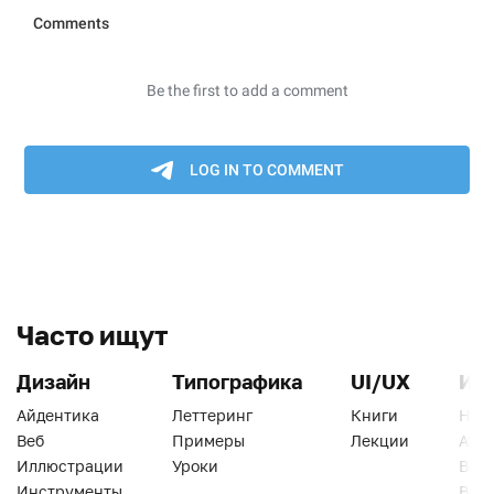
Часто ищут
Дизайн
Типографика
UI/UX
Ин
Айдентика
Леттеринг
Книги
Han
Веб
Примеры
Лекции
Ати
Иллюстрации
Уроки
Веб
Инструменты
Вид