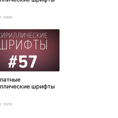
14499
латные
ллические шрифты
15279