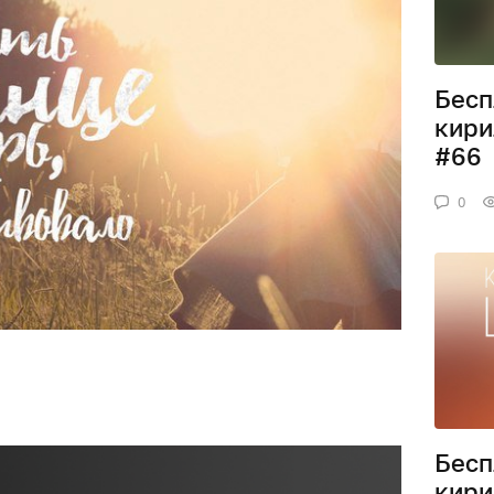
Бесп
кири
#66
0
Бесп
кири