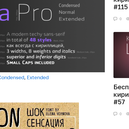
#115
0
Condensed
,
Extended
Бесп
кири
#57
0