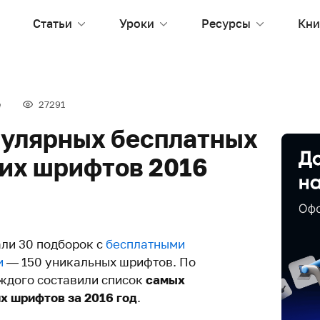
Статьи
Уроки
Ресурсы
Кни
е
27291
пулярных бесплатных
их шрифтов 2016
али 30 подборок с
бесплатными
и
— 150 уникальных шрифтов. По
ждого составили список
самых
х шрифтов за 2016 год
.