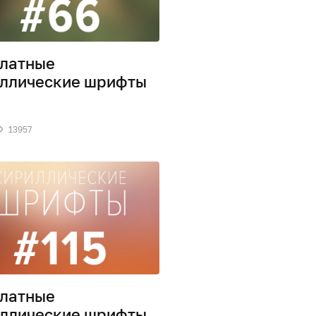
латные
ллические шрифты
13957
латные
ллические шрифты