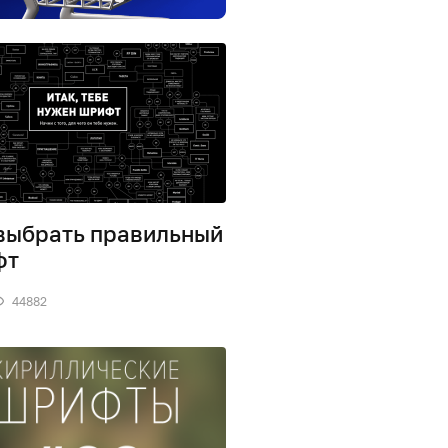
выбрать правильный
фт
44882