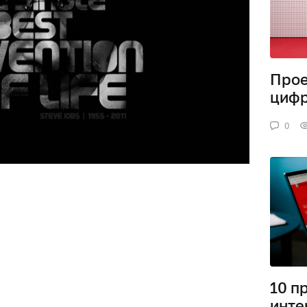
Прое
циф
0
10 п
инте