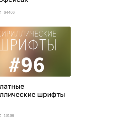
64406
латные
ллические шрифты
16166