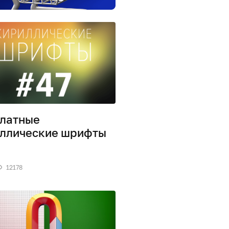
латные
ллические шрифты
12178