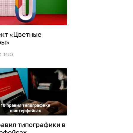
кт «Цветные
ры»
14523
равил типографики в
рфейсах