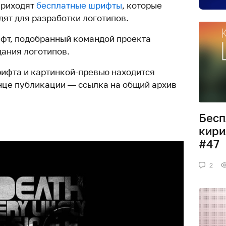
приходят
бесплатные шрифты
, которые
ят для разработки логотипов.
фт, подобранный командой проекта
дания логотипов.
ифта и картинкой-превью находится
онце публикации — ссылка на общий архив
Бесп
кири
#47
2