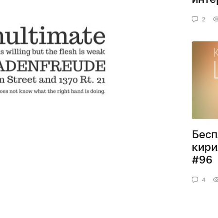
2
Бесп
кири
#96
4