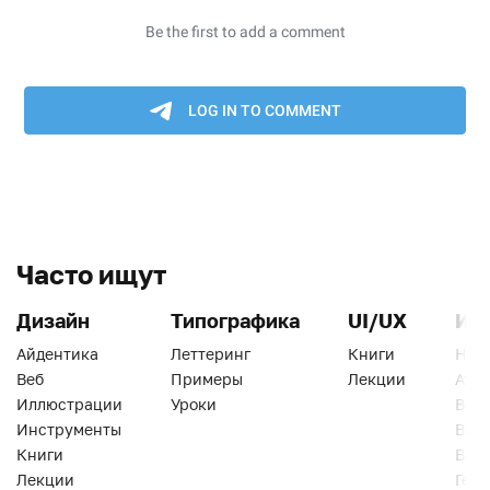
Часто ищут
Дизайн
Типографика
UI/UX
Ин
Айдентика
Леттеринг
Книги
Han
Веб
Примеры
Лекции
Ати
Иллюстрации
Уроки
Веб
Инструменты
Вид
Книги
Виз
Лекции
Геро