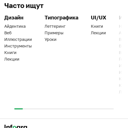
Часто ищут
Дизайн
Типографика
UI/UX
Ин
Айдентика
Леттеринг
Книги
Han
Веб
Примеры
Лекции
Ати
Иллюстрации
Уроки
Веб
Инструменты
Вид
Книги
Виз
Лекции
Геро
Инс
Инт
Кни
Кур
Лек