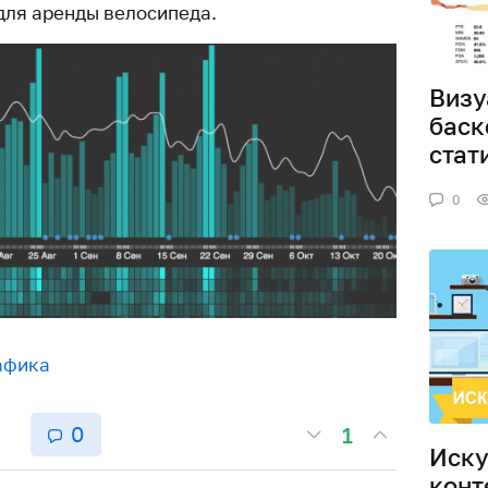
для аренды велосипеда.
Визу
баск
стат
0
афика
0
1
Иску
конт