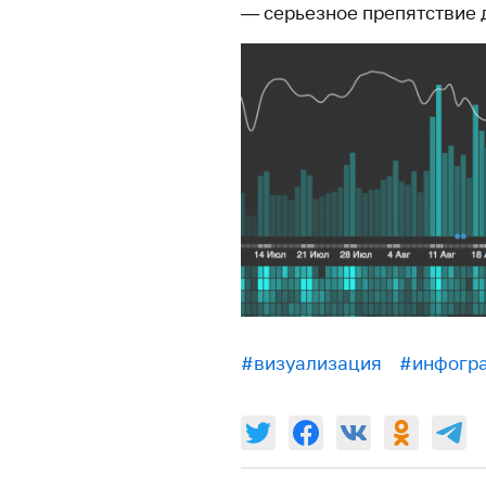
— серьезное препятствие 
#визуализация
#инфогр