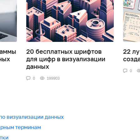
раммы
20 бесплатных шрифтов
22 л
ных
для цифр в визуализации
созд
данных
0
0
199903
 по визуализации данных
урным терминам
тки