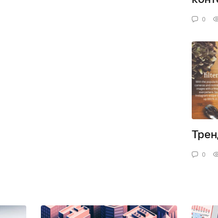
0
Трен
0