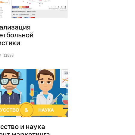
ализация
етбольной
истики
11898
сство и наука
ент маркетинга