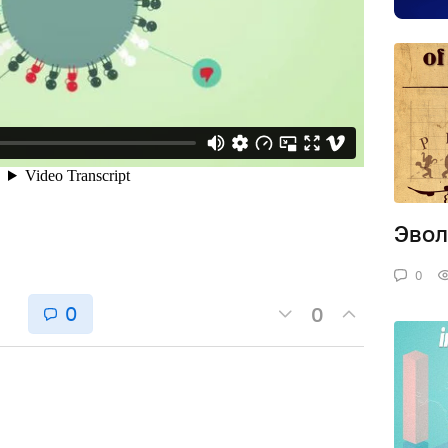
Эвол
0
0
0