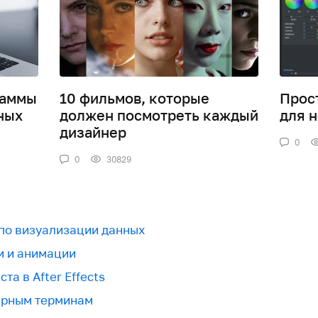
раммы
10 фильмов, которые
Прос
ных
должен посмотреть каждый
для 
дизайнер
0
0
30829
 по визуализации данных
и и анимации
та в After Effects
урным терминам