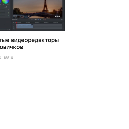
тые видеоредакторы
InVideo – простой и
новичков
удобный видеоред
18810
0
18318