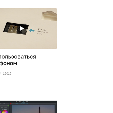
пользоваться
ефоном
12015