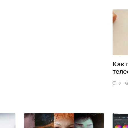
Как 
тел
0