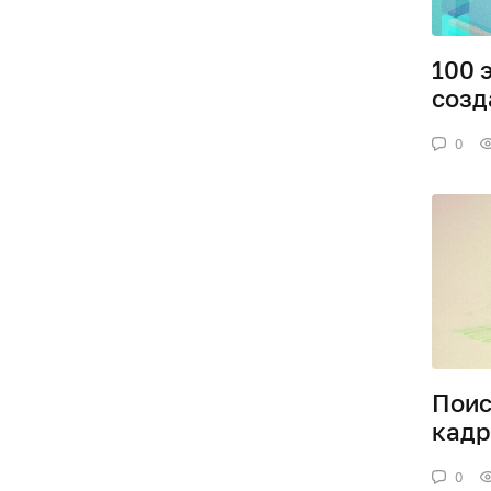
100 
созд
0
Поис
кадр
0