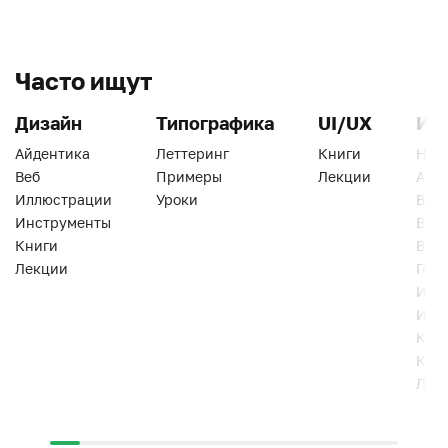
Часто ищут
Дизайн
Типографика
UI/UX
Ин
Айдентика
Леттеринг
Книги
Han
Веб
Примеры
Лекции
Ати
Иллюстрации
Уроки
Веб
Инструменты
Вид
Книги
Виз
Лекции
Геро
Инс
Инт
Кни
Кур
Лек