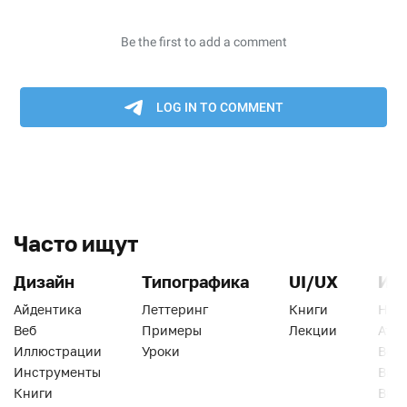
Часто ищут
Дизайн
Типографика
UI/UX
Ин
Айдентика
Леттеринг
Книги
Han
Веб
Примеры
Лекции
Ати
Иллюстрации
Уроки
Веб
Инструменты
Вид
Книги
Виз