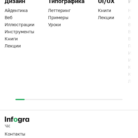
Дизайн
Типографика
UI/UX
Ин
Айдентика
Леттеринг
Книги
Han
Веб
Примеры
Лекции
Ати
Иллюстрации
Уроки
Веб
Инструменты
Вид
Книги
Виз
Лекции
Геро
Инс
Инт
Кни
Кур
Лек
Контакты