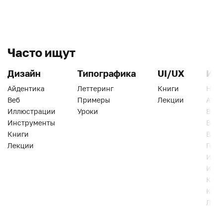
Часто ищут
Дизайн
Типографика
UI/UX
Ин
Айдентика
Леттеринг
Книги
Han
Веб
Примеры
Лекции
Ати
Иллюстрации
Уроки
Веб
Инструменты
Вид
Книги
Виз
Лекции
Геро
Инс
Инт
Кни
Кур
Лек