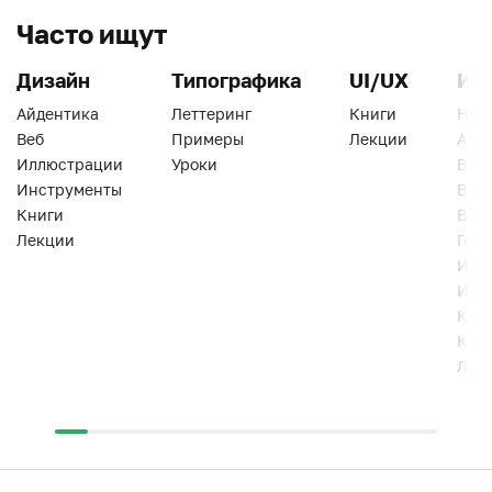
Часто ищут
Дизайн
Типографика
UI/UX
Ин
Айдентика
Леттеринг
Книги
Han
Веб
Примеры
Лекции
Ати
Иллюстрации
Уроки
Веб
Инструменты
Вид
Книги
Виз
Лекции
Геро
Инс
Инт
Кни
Кур
Лек