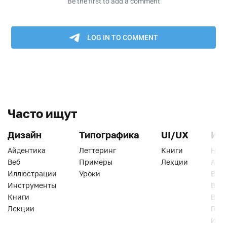
Часто ищут
Дизайн
Типографика
UI/UX
Ин
Айдентика
Леттеринг
Книги
Han
Веб
Примеры
Лекции
Ати
Иллюстрации
Уроки
Веб
Инструменты
Вид
Книги
Виз
Лекции
Геро
Инс