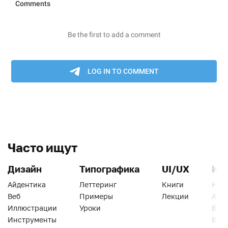
Часто ищут
Дизайн
Типографика
UI/UX
Ин
Айдентика
Леттеринг
Книги
Han
Веб
Примеры
Лекции
Ати
Иллюстрации
Уроки
Веб
Инструменты
Вид